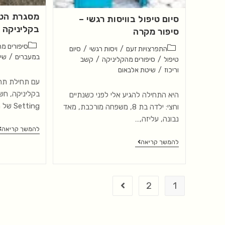
מסגרת הטי
סיום טיפול בוויסות רגשי –
בקליניקה
סיפור מקרה
סיפורים מ
התפרצויות זעם
/
ויסות רגשי
/
סיום
במעברים
/
שי
טיפול
/
סיפורים מהקליניקה
/
קשב
וריכוז
/
שיטת אלבאום
עם תחילת תהל
בקליניקה, חשו
היא התחילה להגיע אלי לפני כשנתיים
Setting של המפגשים: מה…
וחצי: ילדה בת 8, משפחה מורכבת, מאד
נבונה, עליזה,…
להמשך קריאה
להמשך קריאה
2
1