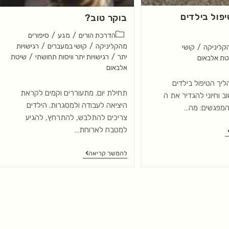
פול בילדים
בוקר טוב?
הדרכת הורים
/
מגע
/
סיפורים
מהקליניקה
/
קושי במעברים
/
רגישויות
הקליניקה
/
קושי
יתר
/
רגישויות יתר וויסות תחושתי
/
שיטת
טת אלבאום
אלבאום
יך הטיפול בילדים
תחילת יום. מתעוררים וקמים לקראת
ב וחיוני להגדיר את ה
היציאה לעבודה ולמסגרות. הילדים
צריכים להתלבש, להתרחץ, להגיע
למטבח לארוחת…
להמשך קריאה