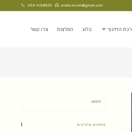
054-5728835
ariella.livneh@gmail.com
כת החינוך
בלוג
המלצות
צרו קשר
פוסטים אחרונים