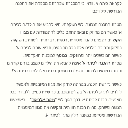
לקראת כיתה א', וודאו כי המסגרת שבחרתם מספקת את ההכנה
הנדרשת לילדיכם.
מטרת ההכנה הנכונה, לפי השקפתי, היא להביא את הילד/ה לכיתה
א' כאשר הם מחוזקים ובאמתחתם כלים להתמודדות עם
מגוון
הקשיים
הצפויים להם: מוטורית, רגשית, חברתית ולימודית. השקעה
בחיזוק ותמיכה בילדים אלה בכל ההיבטים, תביא אותם לכיתה א'
כאשר הם בשלים יותר ומחוזקים,
בנוסף
למוכנות האקדמית.
מטרת
ההכנה לכיתה א'
אינה
להביא את הילדים למצב בו הם קוראים
וכותבים ויודעים לפתור תרגילים בחשבון. דברים אלו ילמדו בכיתה א'!
כאשר נדרשת הכנה, מטרתה לחזק את מגוון המיומנויות ולאפשר
לילדים להגיע לכיתה א' בשלים ומוכנים, כך שיהיו פנויים ללמידה ככל
האפשר. הכנה לכיתה א' דרך הגוף לפי "
שיטת אלבאום
" – באמצעות
תנועה ומשחק, מהווה הכנה חווייתית ומקיפה את מגוון המיומנויות
הנדרשות ומסייעת במעבר חלק מהגן לכיתה א'.