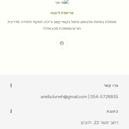
אריאלה ליבנה
מטפלת בשיטת אלבאום, טיפול בקשיי קשב וריכוז, תפקוד ולמידה. מדריכת
הורים מוסמכת מכון אדלר
צרו קשר
ariella.livneh@gmail.com | 054-5728835
כתובת
רחוב יסעור 22, להבים