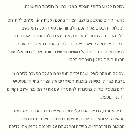
עלולים לפגוע בדימוי העצמי ומאליו בחוויית הלימוד הראשונה.
כאשר הורים מתלבטים לגבי הצורך ב
הכנה לכיתה א'
, עליהם להתייחס
למכלול ההיבטים של ההכנה ולבחור את סוג ההכנה המתאים
לילדיהם. הכנה הכוללת אך ורק את ההכנה למיומנויות האקדמיות,
ככל שהיא יכולה לסייע, היא הכנה לחלק מסויים מאתגרי המעבר
לכיתה א'. הכנה לכיתה א' העושה שימוש ביסודות של "
שיטת אלבאום
"
נותנת מענה למגוון הצרכים הללו.
ועם כל הנאמר לעיל, ישנם ילדים הנמצאים בשלב המעבר לכיתה א'
ברמת בגרות, בשלות ומוכנות המייתרים את הצורך בחיזוק נוסף. יש
להם מספיק כוחות ומיומנויות להתמודד עם אתגר המעבר ואינם זקוקים
להכנה נוספת.
ילדים אחרים, גם אם הם בעלי יכולות מצויינות במיומנויות האקדמיות –
מראים קושי והעדר בשלות מספקת בהיבטים האחרים: הרגשיים,
המוטוריים והחברתיים. במידה והחלטתם על רצונכם לחזק את ילדיכם