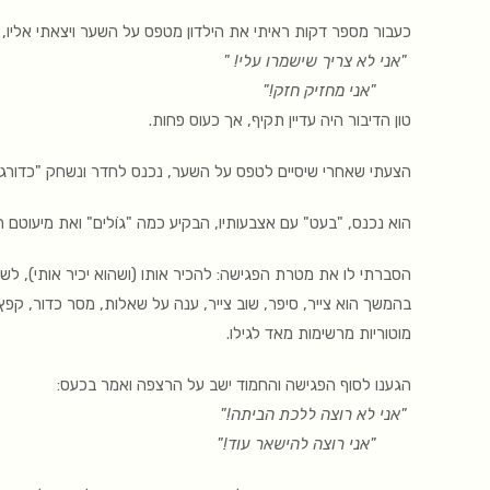
כעבור מספר דקות ראיתי את הילדון מטפס על השער ויצאתי אליו,
"אני לא צריך שישמרו עלי! "
"אני מחזיק חזק!"
טון הדיבור היה עדיין תקיף, אך כעוס פחות.
הצעתי שאחרי שיסיים לטפס על השער, נכנס לחדר ונשחק "כדורגל
הוא נכנס, "בעט" עם אצבעותיו, הבקיע כמה "גוֹלים" ואת מיעוטם ה
הסברתי לו את מטרת הפגישה: להכיר אותו (ושהוא יכיר אותי), לש
בהמשך הוא צייר, סיפר, שוב צייר, ענה על שאלות, מסר כדור, קפץ
מוטוריות מרשימות מאד לגילו.
הגענו לסוף הפגישה והחמוד ישב על הרצפה ואמר בכעס:
"אני לא רוצה ללכת הביתה!"
"אני רוצה להישאר עוד!"