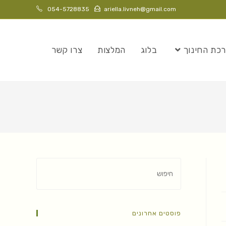
054-5728835
ariella.livneh@gmail.com
כת החינוך
בלוג
המלצות
צרו קשר
פוסטים אחרונים