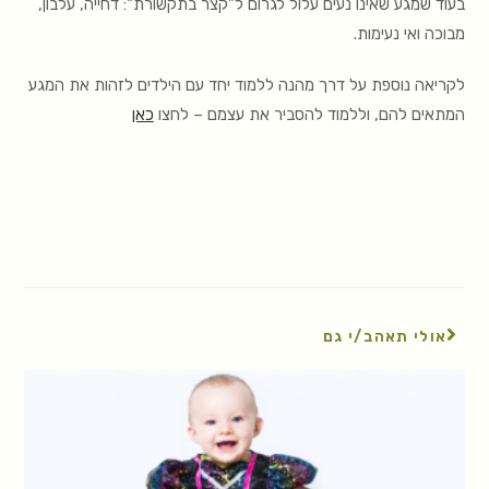
בעוד שמגע שאינו נעים עלול לגרום ל"קצר בתקשורת": דחייה, עלבון,
מבוכה ואי נעימות.
לקריאה נוספת על דרך מהנה ללמוד יחד עם הילדים לזהות את המגע
המתאים להם, וללמוד להסביר את עצמם – לחצו
כאן
אולי תאהב/י גם